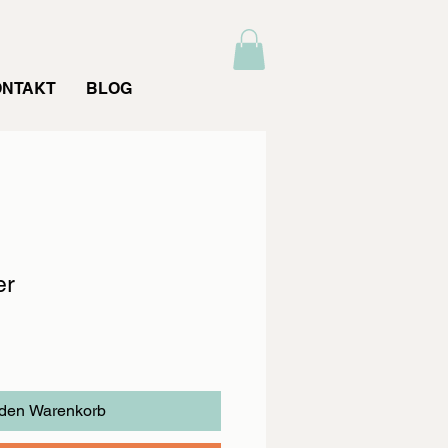
ONTAKT
BLOG
er
 den Warenkorb