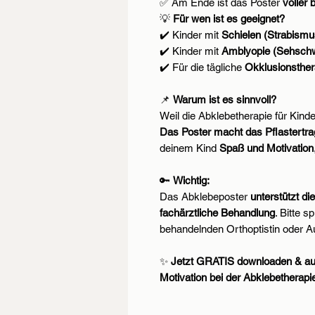
✅ Am Ende ist das Poster
voller 
💡
Für wen ist es geeignet?
✔️ Kinder mit
Schielen (Strabismu
✔️ Kinder mit
Amblyopie (Sehsch
✔️ Für die tägliche
Okklusionsthe
📌
Warum ist es sinnvoll?
Weil die Abklebetherapie für Kind
Das Poster macht das Pflastertra
deinem Kind
Spaß und Motivation
🔑
Wichtig:
Das Abklebeposter
unterstützt di
fachärztliche Behandlung
. Bitte 
behandelnden Orthoptistin oder A
✨
Jetzt GRATIS downloaden & au
Motivation bei der Abklebetherapi