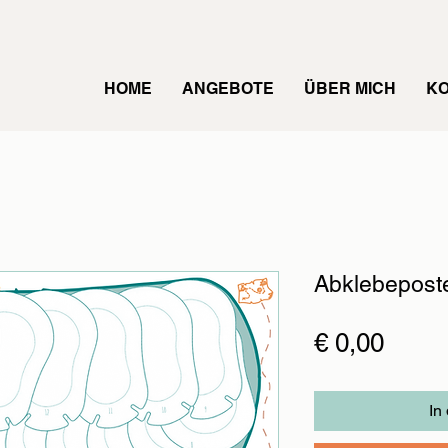
HOME
ANGEBOTE
ÜBER MICH
K
Abklebepost
Preis
€ 0,00
In