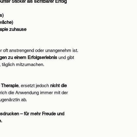
bunter Sticker als sichtbarer Erfolg
s)
wäche)
rapie zuhause
er oft anstrengend oder unangenehm ist.
gen zu einem Erfolgserlebnis
und gibt
, täglich mitzumachen.
e Therapie
, ersetzt jedoch
nicht die
sprich die Anwendung immer mit der
ugenärztin ab.
sdrucken – für mehr Freude und
e.